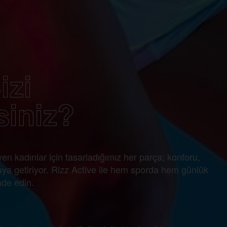
izi
siniz?
en kadınlar için tasarladığımız her parça; konforu,
araya getiriyor. Rizz Active ile hem sporda hem günlük
ade edin.