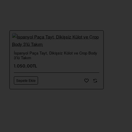
İspanyol Paça Tayt, Dikişsiz Külot ve Crop Body
⭐️ Yeni
3’lü Takım
1.050,00TL
Sepete Ekle