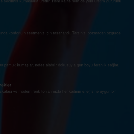
e seçilmiş kumaşlarla üretilir. Hem kalite hem de yerli üretim gururunu
nda konforlu hissetmeniz için tasarlandı. Tarzınızı bozmadan özgürce
00 pamuk kumaşlar, nefes alabilir dokusuyla gün boyu ferahlık sağlar.
nekler
kalası ve modern renk tonlarımızla her kadının enerjisine uygun bir