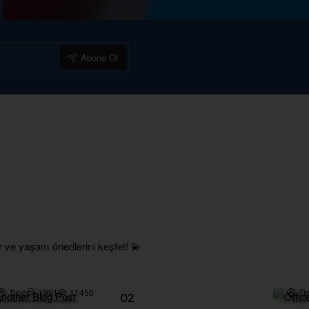
Abone Ol
r ve yaşam önerilerini keşfet! 💫
Ticio
1991
11450
Ti
02
Aug