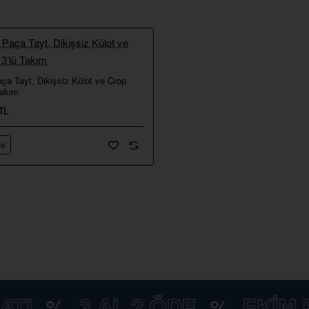
ça Tayt, Dikişsiz Külot ve Crop
⭐️ Yeni
Takım
TL
le
%
3 AL 2 ÖDE
%
EKİM FIRS