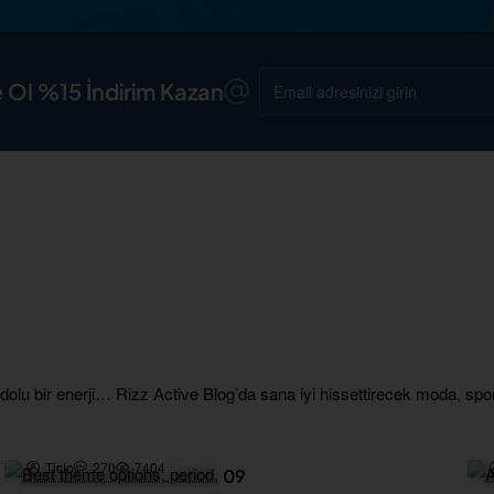
Email
 Ol %15 İndirim Kazan
adresinizi
girin
Blog
 dolu bir enerji… Rizz Active Blog’da sana iyi hissettirecek moda, spo
Ticio
270
7404
09
Sep