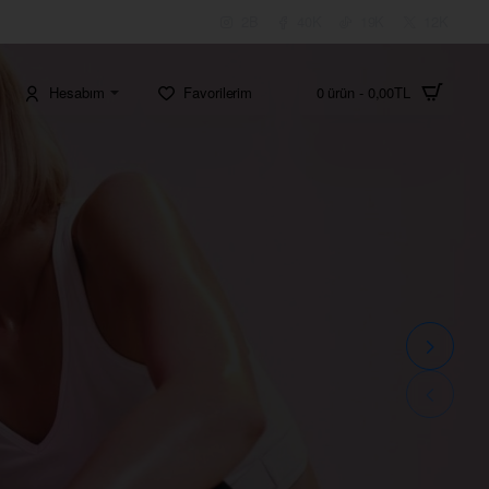
2B
40K
19K
12K
Hesabım
Favorilerim
0 ürün - 0,00TL