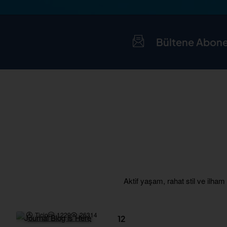
Bültene Abone
Aktif yaşam, rahat stil ve ilham
Ticio
1229
26314
12
Dec