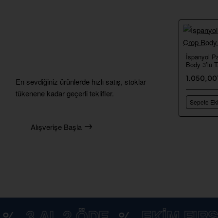
Spor
Tarzınız
İspanyol Pa
Body 3’lü 
1.050,00
En sevdiğiniz ürünlerde hızlı satış, stoklar
tükenene kadar geçerli teklifler.
Sepete Ek
Alışverişe Başla
3 AL 2 ÖDE
%
EKİM FIRSATI