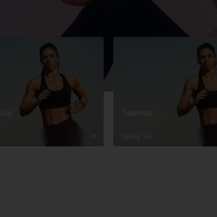
plar
Takımlar
Sipariş Ver
Yeni Gelen Ürünler