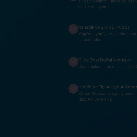
Tüm ürünlerimiz Türkiye’de, özenl
birlikte sunuyoruz.
Rahatlık ve Şıklık Bir Arada
Yoga’dan yürüyüşe, günün her anı
hareket edin.
Cilde Dost Doğal Kumaşlar
Bazı ürünlerimizde kullanılan %1
Her Vücut Tipine Uygun Seçe
XS’ten XL’a uzanan geniş beden s
Rizz Active stili var.