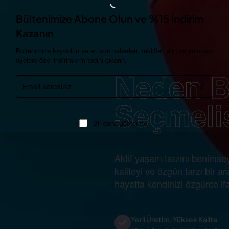
Bültenimize Abone Olun ve %15 İndirim
Kazanın
Bültenimize kaydolun ve en son haberleri, teklifleri alın ve yalnızca
üyelere özel indirimlerin tadını çıkarın.
Neden B
Email
adresiniz
Seçmeli
Bir daha gösterme
Aktif yaşam tarzını benimsey
kaliteyi ve özgün tarzı bir 
hayatta kendinizi özgürce if
Yerli Üretim, Yüksek Kalite