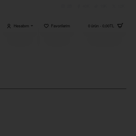
2B
40K
19K
12K
Hesabım
Favorilerim
0 ürün - 0,00TL