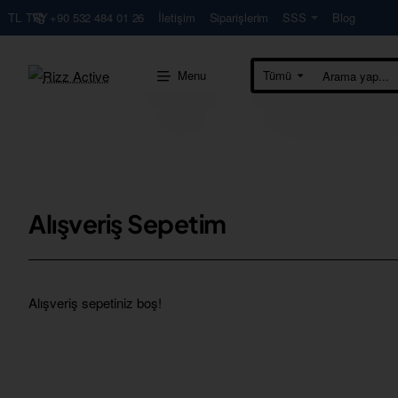
+90 532 484 01 26
İletişim
Siparişlerim
SSS
Blog
TL
TRY
Menu
Tümü
Arama
yap...
Alışveriş Sepetim
Alışveriş sepetiniz boş!