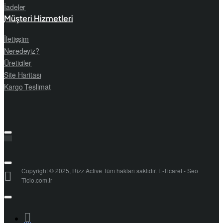
İadeler
Müşteri Hizmetleri
İletişşim
Neredeyiz?
Üreticiler
Site Haritası
Kargo Teslimat
Copyright © 2025, Rizz Active Tüm hakları saklıdır. E-Ticaret - Seo
Ticio.com.tr