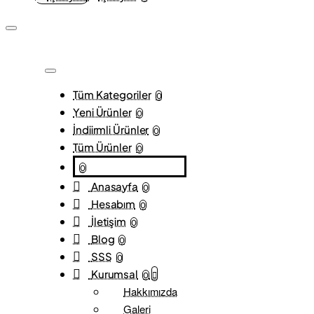
Tüm Kategoriler
0
Yeni Ürünler
0
İndiirmli Ürünler
0
Tüm Ürünler
0
0
Anasayfa
0
Hesabım
0
İletişim
0
Blog
0
SSS
0
Kurumsal
0
Hakkımızda
Galeri