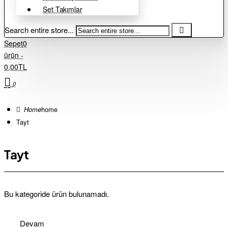
Set Takımlar
Search entire store...
Sepet
0
ürün -
0,00TL
0
home
Tayt
Tayt
Bu kategoride ürün bulunamadı.
Devam