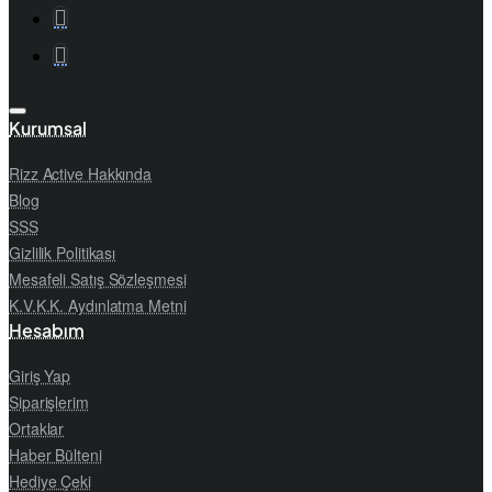
Kurumsal
Rizz Active Hakkında
Blog
SSS
Gizlilik Politikası
Mesafeli Satış Sözleşmesi
K.V.K.K. Aydınlatma Metni
Hesabım
Giriş Yap
Siparişlerim
Ortaklar
Haber Bülteni
Hediye Çeki