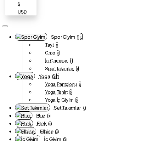
$
USD
Spor Giyim
1
Tayt
0
Crop
0
İç Çamaşırı
0
Spor Takımları
1
Yoga
0
Yoga Pantolonu
0
Yoga Tshirt
0
Yoga İç Giyim
0
Set Takımlar
0
Bluz
0
Etek
0
Elbise
0
İç Giyim
0