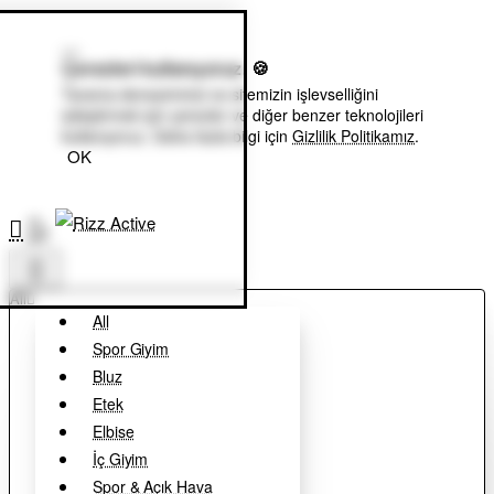
Çerezleri kullanıyoruz. 🍪
Tarama deneyiminizi ve sitemizin işlevselliğini
iyileştirmek için çerezler ve diğer benzer teknolojileri
kullanıyoruz. Daha fazla bilgi için
Gizlilik Politikamız
.
OK
0
All
All
Spor Giyim
Bluz
Etek
Elbise
İç Giyim
Spor & Açık Hava