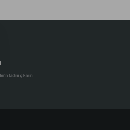
a
erin tadını çıkarın