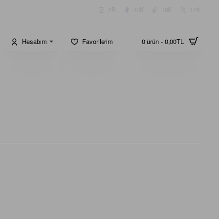
2B
40K
19K
12K
Hesabım
Favorilerim
0 ürün - 0,00TL