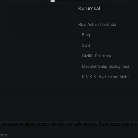
Kurumsal
Bir daha gösterme
Rizz Active Hakkında
Blog
SSS
Gizlilik Politikası
Mesafeli Satış Sözleşmesi
K.V.K.K. Aydınlatma Metni
n çerezler ve diğer benzer teknolojileri kullanıyoruz. Daha fazla bilgi için
om.tr