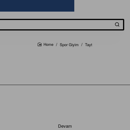
Spor Giyim
Tayt
home
Devam