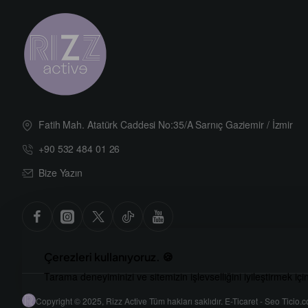
Fatih Mah. Atatürk Caddesi No:35/A Sarnıç Gaziemir / İzmir
+90 532 484 01 26
Bize Yazın
Çerezleri kullanıyoruz. 🍪
Tarama deneyiminizi ve sitemizin işlevselliğini iyileştirmek içi
Copyright © 2025, Rizz Active Tüm hakları saklıdır. E-Ticaret - Seo Ticio.c