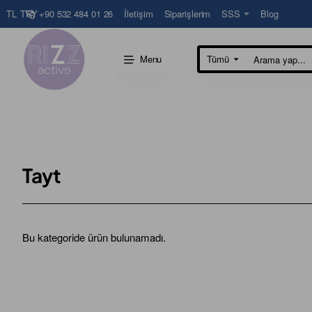
+90 532 484 01 26
İletişim
Siparişlerim
SSS
Blog
TL
TRY
Menu
Tümü
Arama
yap...
Tayt
Bu kategoride ürün bulunamadı.