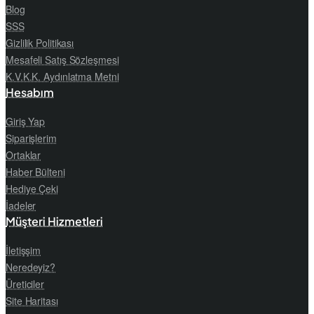
Blog
SSS
Gizlilik Politikası
Mesafeli Satış Sözleşmesi
K.V.K.K. Aydınlatma Metni
Hesabım
Giriş Yap
Siparişlerim
Ortaklar
Haber Bülteni
Hediye Çeki
İadeler
Müşteri Hizmetleri
İletişşim
Neredeyiz?
Üreticiler
Site Haritası