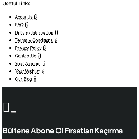
Useful Links
About Us
0
FAQ
0
Delivery information
0
Terms & Conditions
0
Privacy Policy
0
Contact Us
0
Your Account
0
Your Wishlist
0
Our Blog
0
Bültene Abone Ol Fırsatları Kaçırma