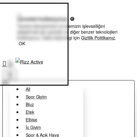
Çerezleri kullanıyoruz. 🍪
Tarama deneyiminizi ve sitemizin işlevselliğini
iyileştirmek için çerezler ve diğer benzer teknolojileri
kullanıyoruz. Daha fazla bilgi için
Gizlilik Politikamız
.
OK
0
All
All
Spor Giyim
Bluz
Etek
Elbise
İç Giyim
Spor & Açık Hava