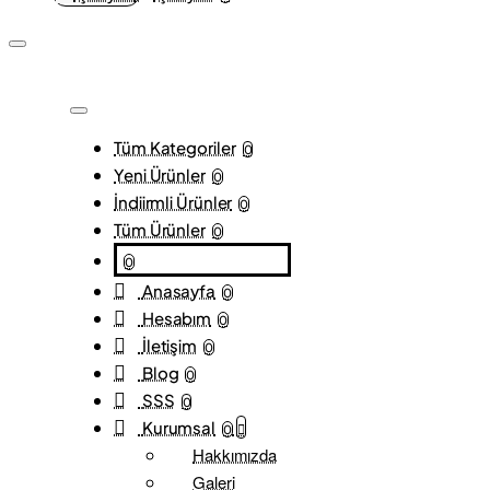
Tüm Kategoriler
0
Yeni Ürünler
0
İndiirmli Ürünler
0
Tüm Ürünler
0
0
Anasayfa
0
Hesabım
0
İletişim
0
Blog
0
SSS
0
Kurumsal
0
Hakkımızda
Galeri