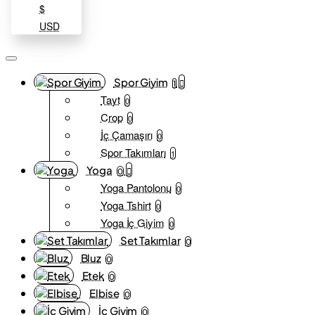
$
USD
Spor Giyim
1
Tayt
0
Crop
0
İç Çamaşırı
0
Spor Takımları
1
Yoga
0
Yoga Pantolonu
0
Yoga Tshirt
0
Yoga İç Giyim
0
Set Takımlar
0
Bluz
0
Etek
0
Elbise
0
İç Giyim
0